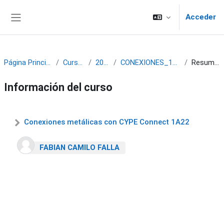
Saltar al contenido principal
Acceder
Panel lateral
Página Principal
Cursos
2022
CONEXIONES_1A22
Resumen
Información del curso
Conexiones metálicas con CYPE Connect 1A22
FABIAN CAMILO FALLA