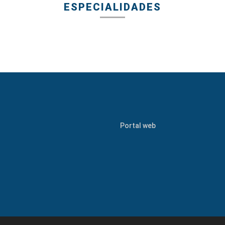
ESPECIALIDADES
Clases en vivo y pregrabadas
Videos, ejercicios y talleres
Casos reales
Portal web