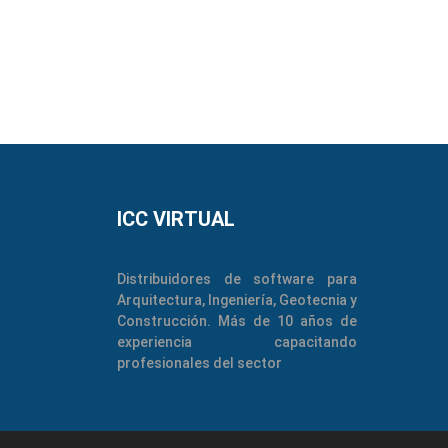
Geotecnia
Estructuras
Instalaciones
Gestión
ICC VIRTUAL
Distribuidores de software para
Arquitectura, Ingeniería, Geotecnia y
Construcción. Más de 10 años de
experiencia capacitando
profesionales del sector