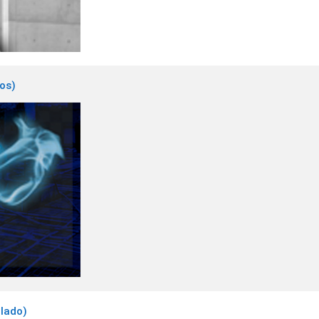
tos)
llado)