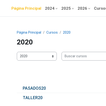
Saltar al contenido principal
Página Principal
2024
2025
2026
Curso
Página Principal
Cursos
2020
2020
Buscar cursos
Categorías de curso
PASADOS20
TALLER20